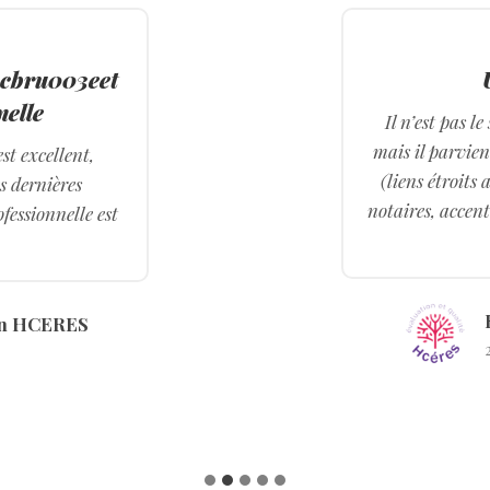
3cbru003eet
nelle
Il n’est pas l
mais il parvien
st excellent,
(liens étroit
s dernières
notaires, accent
essionnelle est
ion HCERES