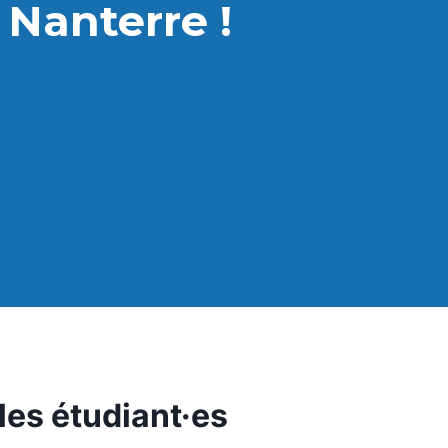
Nanterre !
les étudiant·es