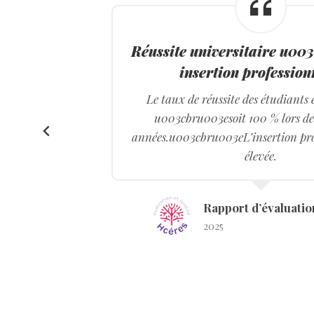
Réussite universitaire u00
insertion profession
Le taux de réussite des étudiants e
u003cbru003esoit 100 % lors de
années.u003cbru003eL’insertion prof
élevée.
Rapport d’évaluat
2025